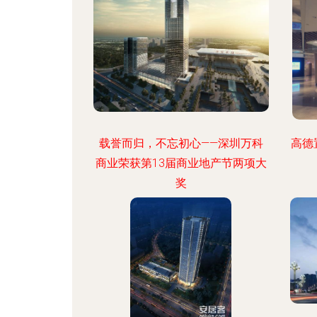
载誉而归，不忘初心——深圳万科
高德
商业荣获第13届商业地产节两项大
奖