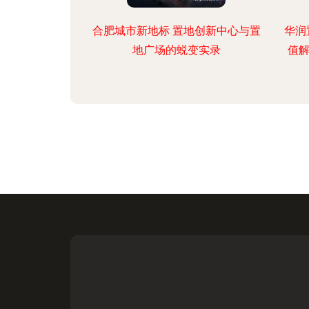
合肥城市新地标 置地创新中心与置
华润
地广场的蜕变实录
值