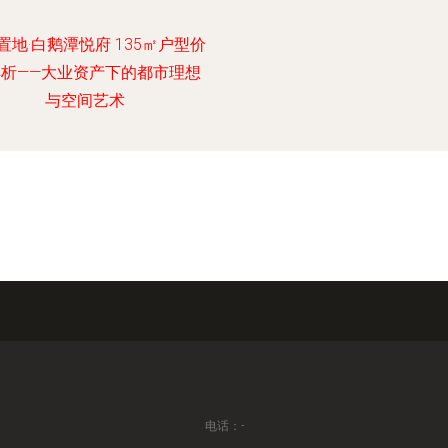
置地·白鹅潭悦府 135㎡户型价
解析——大业资产下的都市理想
与空间艺术
电话：-