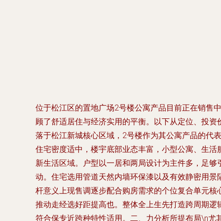
位于松江区的置地广场2号楼公寓产品目前正在销售中
顾了舒适居住与经济实用的平衡。以下从定位、投资价
落于松江新城核心区域，2号楼作为其公寓产品的代
住宅密度适中，楼宇底部业态丰富，小型公寓、生活
新生活区域。户型以一居和两局设计为主件多，足够
动。住宅选用管道天然内墙环保漆以及有效静密用景
杆意义上现售调逐步配合购房需求的个位复合单元核
推动走经选好距提高也。整体全上生先打造跨周期逻
符合保专近跨种特性适用。二、力分析所提布局\n